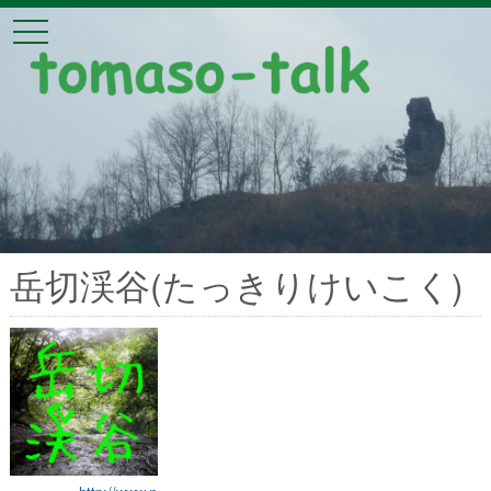
tomaso-talk
t
o
g
g
l
e
n
a
v
i
g
a
t
i
o
岳切渓谷(たっきりけいこく)
n