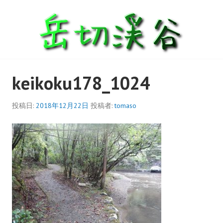
索
コ
ン
テ
ン
ツ
へ
keikoku178_1024
ス
キ
ッ
投稿日:
2018年12月22日
投稿者:
tomaso
プ