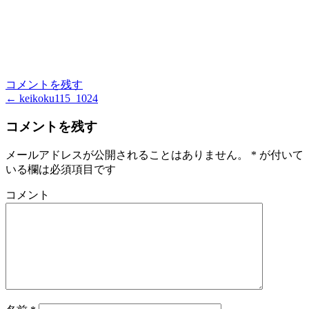
コメントを残す
←
keikoku115_1024
投
稿
コメントを残す
ナ
メールアドレスが公開されることはありません。
*
が付いて
ビ
いる欄は必須項目です
ゲ
コメント
ー
シ
ョ
ン