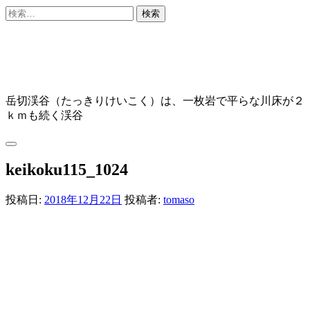
コ
検
ン
索:
テ
ン
ツ
へ
ス
岳切渓谷（たっきりけいこく）は、一枚岩で平らな川床が２
キ
ｋｍも続く渓谷
ッ
プ
検
索
keikoku115_1024
投稿日:
2018年12月22日
投稿者:
tomaso