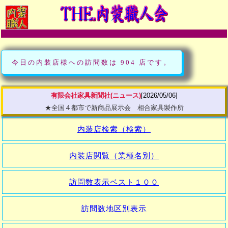
今日の内装店様への訪問数は 904 店です。
有限会社家具新聞社(ニュース)
[2026/05/06]
★全国４都市で新商品展示会 相合家具製作所
内装店検索（検索）
内装店閲覧（業種名別）
訪問数表示ベスト１００
訪問数地区別表示